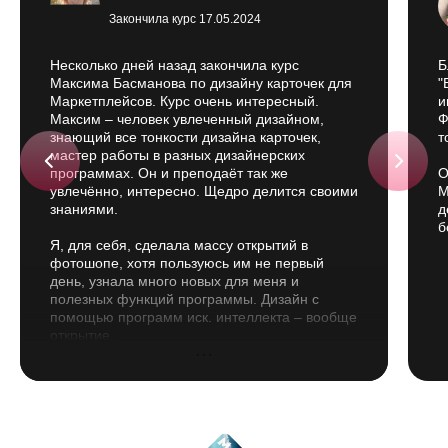
Закончила курс 17.05.2024
Несколько дней назад закончила курс
Б
Максима Басманова по дизайну карточек для
"
Маркетплейсов. Курс очень интересный.
и
Максим – человек увлеченный дизайном,
Ф
знающий все тонкости дизайна карточек,
т
мастер работы в разных дизайнерских
программах. Он и преподаёт так же
О
увлечённо, интересно. Щедро делится своими
М
знаниями.
д
б
Я, для себя, сделала массу открытий в
фотошопе, хотя пользуюсь им не первый
день, узнала много новых для меня и
полезных функций программы. Дизайн с
помощью программ иск. интеллекта – вообще
открытие.
Видеоуроки живые, интересные,
информативные. Они нисколько не утомляют,
впечатление, как будто всё говорится
специально для тебя. Хочется смотреть
следующий, и следующий…. Я кое-что
конспектировала, потому что информация